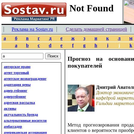
Реклама на Sostav.ru
Сделать домашней страницей
а
б
в
г
д
е
ж
з
и
к
л
м
a
b
c
d
e
f
g
h
i
j
k
Прогноз на основани
покупателей
авторское право
агент торговый
агентское вознаграждение
адаптация цены
Дмитрий Анатол
адвер-гейминг
Доктор экономиче
адвергейминг
кафедрой маркети
адресная рассылка
Гильдии маркетол
активы
актуальность бренда
альтернативные носители
Метод прогнозирования прод
амбассадор
клиентов о вероятности приобр
американская ассоциация