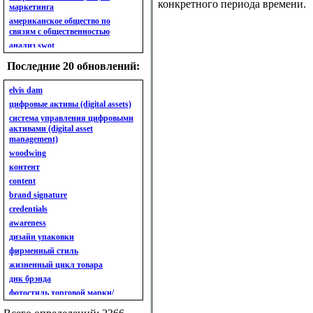
конкретного периода времени.
маркетинга
американское общество по
связям с общественностью
анализ swot
анализ безубыточности
Последние 20 обновлений:
анализ бизнес-портфеля
анализ имиджа
elvis dam
анализ кластерный
цифровые активы (digital assets)
анализ конкурентов
система управления цифровыми
активами (digital asset
анализ кросс-культурных
management)
особенностей
woodwing
анализ мак кинси «7s»
контент
анализ макросистемы
content
анализ маркетинговый
brand signature
анализ рынка
credentials
анализ ситуационный
awareness
анализ экспертный
индивидуальный
дизайн упаковки
анкета
фирменный стиль
ассортимент
жизненный цикл товара
ассортимент товарный.
днк брэнда
планирование товарного
фотостиль торговой марки/
ассортимента
линейки продукции
ассортимент. глубина