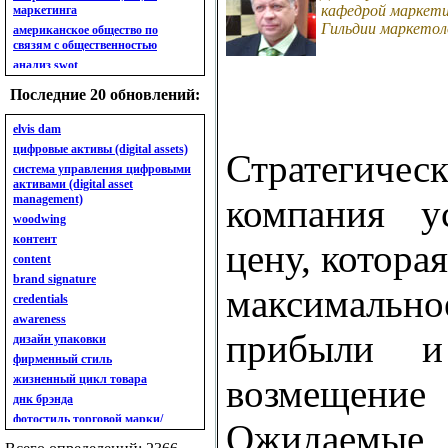
кафедрой маркети
маркетинга
Гильдии маркетол
американское общество по
связям с общественностью
анализ swot
анализ безубыточности
Последние 20 обновлений:
анализ бизнес-портфеля
анализ имиджа
elvis dam
анализ кластерный
цифровые активы (digital assets)
Стратегичес
анализ конкурентов
система управления цифровыми
активами (digital asset
анализ кросс-культурных
management)
компания ус
особенностей
woodwing
анализ мак кинси «7s»
контент
анализ макросистемы
цену, котора
content
анализ маркетинговый
brand signature
анализ рынка
максимальн
credentials
анализ ситуационный
awareness
анализ экспертный
прибыли и
индивидуальный
дизайн упаковки
анкета
фирменный стиль
ассортимент
жизненный цикл товара
возмеще
ассортимент товарный.
днк брэнда
планирование товарного
фотостиль торговой марки/
Ожидаемы
ассортимента
линейки продукции
ассортимент. глубина