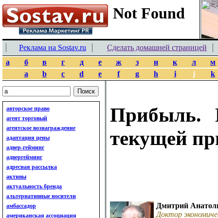
Реклама на Sostav.ru
Сделать домашней страницей
а
б
в
г
д
е
ж
з
и
к
л
м
a
b
c
d
e
f
g
h
i
j
k
Прибыль. 
авторское право
агент торговый
агентское вознаграждение
текущей п
адаптация цены
адвер-гейминг
адвергейминг
адресная рассылка
активы
актуальность бренда
альтернативные носители
Дмитрий Анатол
амбассадор
Доктор экономиче
американская ассоциация