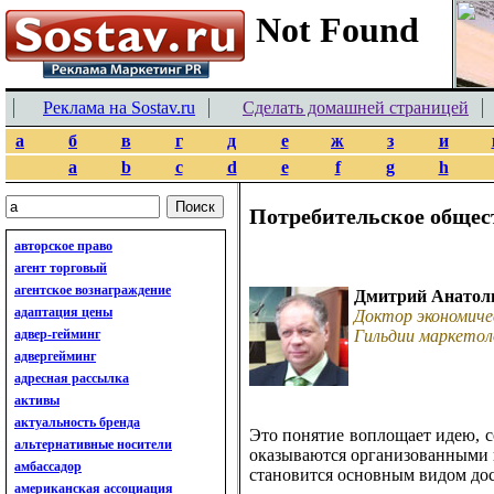
Реклама на Sostav.ru
Сделать домашней страницей
а
б
в
г
д
е
ж
з
и
a
b
c
d
e
f
g
h
Потребительское общес
авторское право
агент торговый
агентское вознаграждение
Дмитрий Анатол
адаптация цены
Доктор экономиче
адвер-гейминг
Гильдии маркетол
адвергейминг
адресная рассылка
активы
актуальность бренда
Это понятие воплощает идею, с
альтернативные носители
оказываются организованными в
амбассадор
становится основным видом дос
американская ассоциация