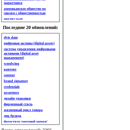
маркетинга
американское общество по
связям с общественностью
анализ swot
анализ безубыточности
Последние 20 обновлений:
анализ бизнес-портфеля
анализ имиджа
elvis dam
анализ кластерный
цифровые активы (digital assets)
анализ конкурентов
система управления цифровыми
активами (digital asset
анализ кросс-культурных
management)
особенностей
woodwing
анализ мак кинси «7s»
контент
анализ макросистемы
content
анализ маркетинговый
brand signature
анализ рынка
credentials
анализ ситуационный
awareness
анализ экспертный
индивидуальный
дизайн упаковки
анкета
фирменный стиль
ассортимент
жизненный цикл товара
ассортимент товарный.
днк брэнда
планирование товарного
фотостиль торговой марки/
ассортимента
линейки продукции
ассортимент. глубина