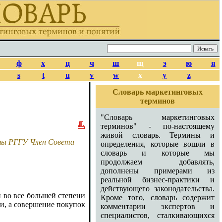
ф
х
ц
ч
ш
щ
э
ю
я
s
t
u
v
w
x
y
z
Словарь маркетинговых
терминов
"Словарь маркетинговых
терминов" - по-настоящему
живой словарь. Термины и
амы РГГУ Член Совета
определения, которые вошли в
словарь и которые мы
продолжаем добавлять,
дополнены примерами из
реальной бизнес-практики и
действующего законодательства.
 во все большей степени
Кроме того, словарь содержит
и, а совершение покупок
комментарии экспертов и
специалистов, сталкивающихся