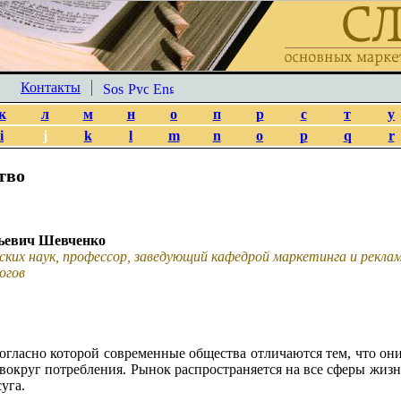
Контакты
к
л
м
н
о
п
р
с
т
у
i
j
k
l
m
n
o
p
q
r
тво
ьевич Шевченко
ских наук, профессор, заведующий кафедрой маркетинга и рекл
огов
огласно которой современные общества отличаются тем, что они
округ потребления. Рынок распространяется на все сферы жизн
уга.