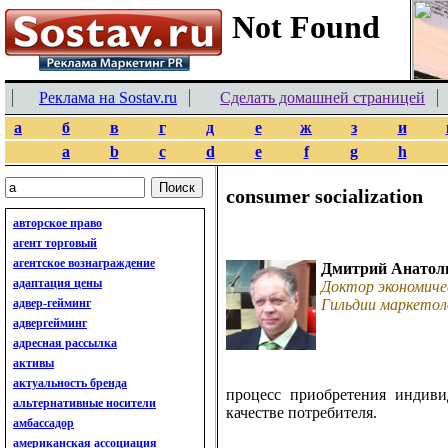
Реклама на Sostav.ru
Сделать домашней страницей
а
б
в
г
д
е
ж
з
и
a
b
c
d
e
f
g
h
consumer socialization
авторское право
агент торговый
агентское вознаграждение
Дмитрий Анатол
адаптация цены
Доктор экономиче
адвер-гейминг
Гильдии маркетол
адвергейминг
адресная рассылка
активы
актуальность бренда
процесс приобретения индиви
альтернативные носители
качестве потребителя.
амбассадор
американская ассоциация