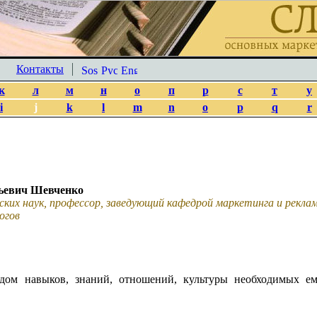
Контакты
к
л
м
н
о
п
р
с
т
у
i
j
k
l
m
n
o
p
q
r
ьевич Шевченко
ских наук, профессор, заведующий кафедрой маркетинга и рекл
огов
дом навыков, знаний, отношений, культуры необходимых ем