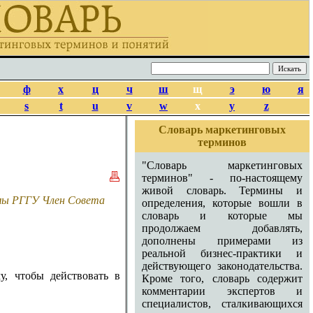
ф
х
ц
ч
ш
щ
э
ю
я
s
t
u
v
w
x
y
z
Словарь маркетинговых
терминов
"Словарь маркетинговых
терминов" - по-настоящему
живой словарь. Термины и
амы РГГУ Член Совета
определения, которые вошли в
словарь и которые мы
продолжаем добавлять,
дополнены примерами из
реальной бизнес-практики и
действующего законодательства.
у, чтобы действовать в
Кроме того, словарь содержит
комментарии экспертов и
специалистов, сталкивающихся