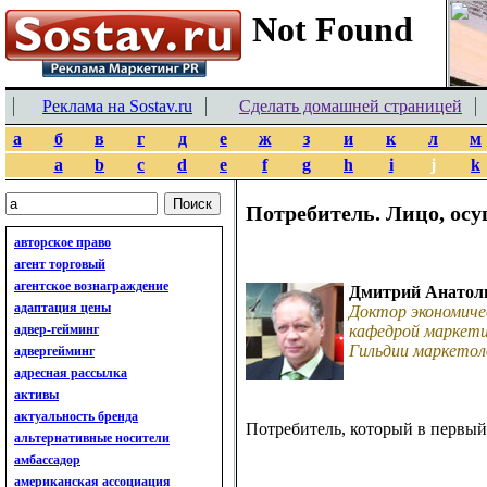
Реклама на Sostav.ru
Сделать домашней страницей
а
б
в
г
д
е
ж
з
и
к
л
м
a
b
c
d
e
f
g
h
i
j
k
Потребитель. Лицо, ос
авторское право
агент торговый
агентское вознаграждение
Дмитрий Анатол
адаптация цены
Доктор экономиче
адвер-гейминг
кафедрой маркети
Гильдии маркетол
адвергейминг
адресная рассылка
активы
актуальность бренда
Потребитель, который в первый 
альтернативные носители
амбассадор
американская ассоциация