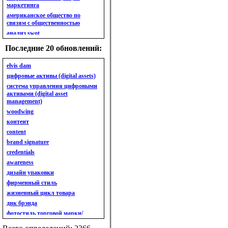
маркетинга
американское общество по
связям с общественностью
анализ swot
анализ безубыточности
Последние 20 обновлений:
анализ бизнес-портфеля
анализ имиджа
elvis dam
анализ кластерный
цифровые активы (digital assets)
анализ конкурентов
система управления цифровыми
активами (digital asset
анализ кросс-культурных
management)
особенностей
woodwing
анализ мак кинси «7s»
контент
анализ макросистемы
content
анализ маркетинговый
brand signature
анализ рынка
credentials
анализ ситуационный
awareness
анализ экспертный
индивидуальный
дизайн упаковки
анкета
фирменный стиль
ассортимент
жизненный цикл товара
ассортимент товарный.
днк брэнда
планирование товарного
фотостиль торговой марки/
ассортимента
линейки продукции
ассортимент. глубина