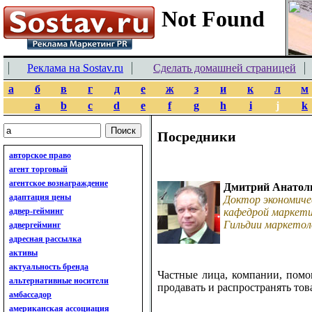
Реклама на Sostav.ru
Сделать домашней страницей
а
б
в
г
д
е
ж
з
и
к
л
м
a
b
c
d
e
f
g
h
i
j
k
Посредники
авторское право
агент торговый
агентское вознаграждение
Дмитрий Анатол
адаптация цены
Доктор экономиче
адвер-гейминг
кафедрой маркети
Гильдии маркетол
адвергейминг
адресная рассылка
активы
актуальность бренда
Частные лица, компании, пом
альтернативные носители
продавать и распространять то
амбассадор
американская ассоциация