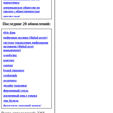
маркетинга
американское общество по
связям с общественностью
анализ swot
анализ безубыточности
Последние 20 обновлений:
анализ бизнес-портфеля
анализ имиджа
elvis dam
анализ кластерный
цифровые активы (digital assets)
анализ конкурентов
система управления цифровыми
активами (digital asset
анализ кросс-культурных
management)
особенностей
woodwing
анализ мак кинси «7s»
контент
анализ макросистемы
content
анализ маркетинговый
brand signature
анализ рынка
credentials
анализ ситуационный
awareness
анализ экспертный
индивидуальный
дизайн упаковки
анкета
фирменный стиль
ассортимент
жизненный цикл товара
ассортимент товарный.
днк брэнда
планирование товарного
фотостиль торговой марки/
ассортимента
линейки продукции
ассортимент. глубина