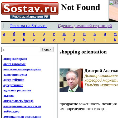
Реклама на Sostav.ru
Сделать домашней страницей
а
б
в
г
д
е
ж
з
и
к
л
м
a
b
c
d
e
f
g
h
i
j
k
shopping orientation
авторское право
агент торговый
агентское вознаграждение
Дмитрий Анатол
адаптация цены
Доктор экономиче
адвер-гейминг
кафедрой маркети
Гильдии маркетол
адвергейминг
адресная рассылка
активы
актуальность бренда
предрасположенность, позиция
альтернативные носители
им определенного товара.
амбассадор
американская ассоциация