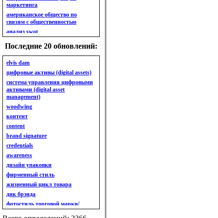
маркетинга
американское общество по
связям с общественностью
анализ swot
анализ безубыточности
Последние 20 обновлений:
анализ бизнес-портфеля
анализ имиджа
elvis dam
анализ кластерный
цифровые активы (digital assets)
анализ конкурентов
система управления цифровыми
активами (digital asset
анализ кросс-культурных
management)
особенностей
woodwing
анализ мак кинси «7s»
контент
анализ макросистемы
content
анализ маркетинговый
brand signature
анализ рынка
credentials
анализ ситуационный
awareness
анализ экспертный
индивидуальный
дизайн упаковки
анкета
фирменный стиль
ассортимент
жизненный цикл товара
ассортимент товарный.
днк брэнда
планирование товарного
фотостиль торговой марки/
ассортимента
линейки продукции
ассортимент. глубина