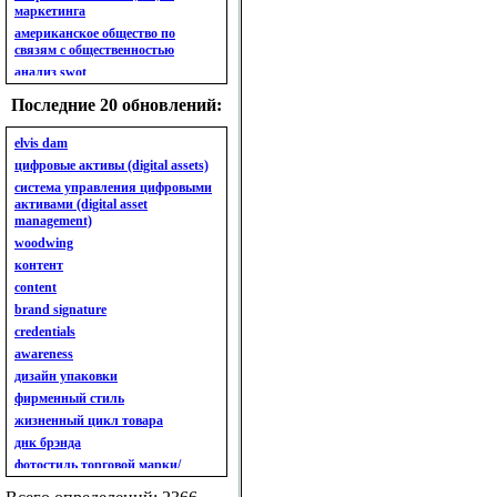
маркетинга
американское общество по
связям с общественностью
анализ swot
анализ безубыточности
Последние 20 обновлений:
анализ бизнес-портфеля
анализ имиджа
elvis dam
анализ кластерный
цифровые активы (digital assets)
анализ конкурентов
система управления цифровыми
активами (digital asset
анализ кросс-культурных
management)
особенностей
woodwing
анализ мак кинси «7s»
контент
анализ макросистемы
content
анализ маркетинговый
brand signature
анализ рынка
credentials
анализ ситуационный
awareness
анализ экспертный
индивидуальный
дизайн упаковки
анкета
фирменный стиль
ассортимент
жизненный цикл товара
ассортимент товарный.
днк брэнда
планирование товарного
фотостиль торговой марки/
ассортимента
линейки продукции
ассортимент. глубина