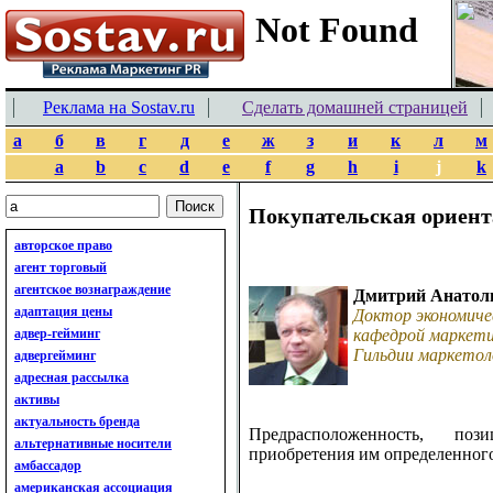
Реклама на Sostav.ru
Сделать домашней страницей
а
б
в
г
д
е
ж
з
и
к
л
м
a
b
c
d
e
f
g
h
i
j
k
Покупательская ориен
авторское право
агент торговый
агентское вознаграждение
Дмитрий Анатол
адаптация цены
Доктор экономиче
адвер-гейминг
кафедрой маркети
Гильдии маркетол
адвергейминг
адресная рассылка
активы
актуальность бренда
Предрасположенность, по
альтернативные носители
приобретения им определенного
амбассадор
американская ассоциация