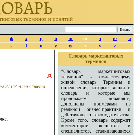
ф
х
ц
ч
ш
щ
э
ю
я
s
t
u
v
w
x
y
z
Словарь маркетинговых
терминов
"Словарь маркетинговых
терминов" - по-настоящему
живой словарь. Термины и
амы РГГУ Член Совета
определения, которые вошли в
словарь и которые мы
продолжаем добавлять,
дополнены примерами из
реальной бизнес-практики и
действующего законодательства.
лке.
Кроме того, словарь содержит
комментарии экспертов и
специалистов, сталкивающихся