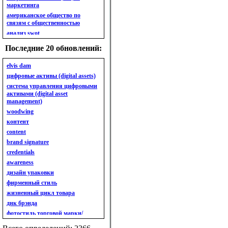
маркетинга
американское общество по
связям с общественностью
анализ swot
анализ безубыточности
Последние 20 обновлений:
анализ бизнес-портфеля
анализ имиджа
elvis dam
анализ кластерный
цифровые активы (digital assets)
анализ конкурентов
система управления цифровыми
активами (digital asset
анализ кросс-культурных
management)
особенностей
woodwing
анализ мак кинси «7s»
контент
анализ макросистемы
content
анализ маркетинговый
brand signature
анализ рынка
credentials
анализ ситуационный
awareness
анализ экспертный
индивидуальный
дизайн упаковки
анкета
фирменный стиль
ассортимент
жизненный цикл товара
ассортимент товарный.
днк брэнда
планирование товарного
фотостиль торговой марки/
ассортимента
линейки продукции
ассортимент. глубина