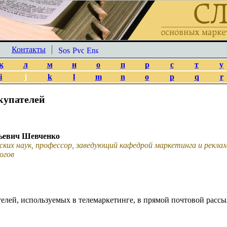
Контакты
к
л
м
н
о
п
р
с
т
у
i
j
k
l
m
n
o
p
q
r
купателей
ьевич Шевченко
ских наук, профессор, заведующий кафедрой маркетинга и рекл
огов
лей, используемых в телемаркетинге, в прямой почтовой рассы