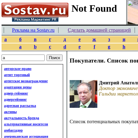
Реклама на Sostav.ru
Сделать домашней страницей
а
б
в
г
д
е
ж
з
и
a
b
c
d
e
f
g
h
Покупатели. Список по
авторское право
агент торговый
агентское вознаграждение
Дмитрий Анатол
адаптация цены
Доктор экономиче
адвер-гейминг
Гильдии маркетол
адвергейминг
адресная рассылка
активы
актуальность бренда
Список потенциальных покупате
альтернативные носители
амбассадор
американская ассоциация