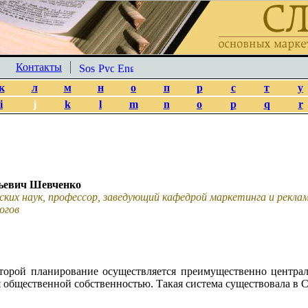
Контакты
к
л
м
н
о
п
р
с
т
у
i
j
k
l
m
n
o
p
q
r
ьевич Шевченко
ских наук, профессор, заведующий кафедрой маркетинга и рекл
огов
оторой планирование осуществляется преимущественно центра
я общественной собственностью. Такая система существовала в 