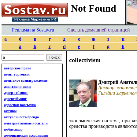
Реклама на Sostav.ru
Сделать домашней страницей
а
б
в
г
д
е
ж
з
и
a
b
c
d
e
f
g
h
collectivism
авторское право
агент торговый
агентское вознаграждение
Дмитрий Анатол
адаптация цены
Доктор экономиче
адвер-гейминг
Гильдии маркетол
адвергейминг
адресная рассылка
активы
актуальность бренда
экономическая система, при к
альтернативные носители
средства производства являютс
амбассадор
американская ассоциация