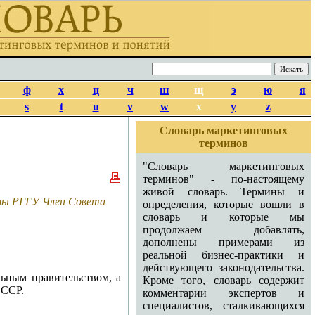
ф
х
ц
ч
ш
щ
э
ю
я
s
t
u
v
w
x
y
z
Словарь маркетинговых
терминов
"Словарь маркетинговых
терминов" - по-настоящему
живой словарь. Термины и
амы РГГУ Член Совета
определения, которые вошли в
словарь и которые мы
продолжаем добавлять,
дополнены примерами из
реальной бизнес-практики и
действующего законодательства.
льным правительством, а
Кроме того, словарь содержит
СССР.
комментарии экспертов и
специалистов, сталкивающихся