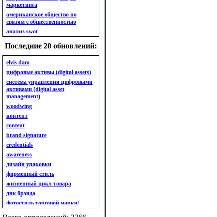
маркетинга
американское общество по
связям с общественностью
анализ swot
анализ безубыточности
Последние 20 обновлений:
анализ бизнес-портфеля
анализ имиджа
elvis dam
анализ кластерный
цифровые активы (digital assets)
анализ конкурентов
система управления цифровыми
активами (digital asset
анализ кросс-культурных
management)
особенностей
woodwing
анализ мак кинси «7s»
контент
анализ макросистемы
content
анализ маркетинговый
brand signature
анализ рынка
credentials
анализ ситуационный
awareness
анализ экспертный
индивидуальный
дизайн упаковки
анкета
фирменный стиль
ассортимент
жизненный цикл товара
ассортимент товарный.
днк брэнда
планирование товарного
фотостиль торговой марки/
ассортимента
линейки продукции
ассортимент. глубина