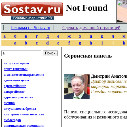
Реклама на Sostav.ru
Сделать домашней страницей
а
б
в
г
д
е
ж
з
и
к
л
м
a
b
c
d
e
f
g
h
i
j
k
Сервисная панель
авторское право
агент торговый
агентское вознаграждение
Дмитрий Анатол
адаптация цены
Доктор экономиче
адвер-гейминг
кафедрой маркети
Гильдии маркетол
адвергейминг
адресная рассылка
активы
актуальность бренда
Панель специальных исследова
альтернативные носители
обслуживания и различного вид
амбассадор
американская ассоциация