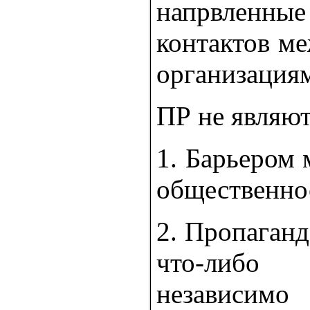
напрвленны
контактов м
организация
ПР не являют
1. Барьером
общественно
2. Пропаган
что-либ
независим