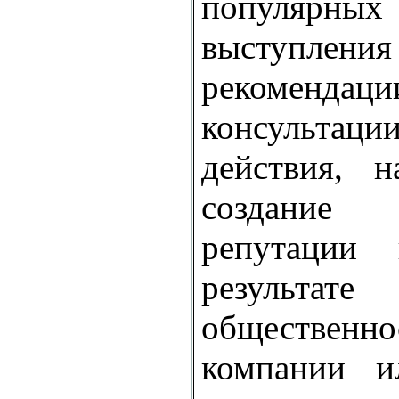
популярн
выступления
рекоме
консульт
действия, н
создание 
репутации
результа
общественн
компании и