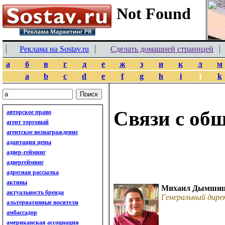
Реклама на Sostav.ru
Сделать домашней страницей
а
б
в
г
д
е
ж
з
и
к
л
м
a
b
c
d
e
f
g
h
i
j
k
Связи с об
авторское право
агент торговый
агентское вознаграждение
адаптация цены
адвер-гейминг
адвергейминг
адресная рассылка
активы
Михаил Дымши
актуальность бренда
Генеральный дир
альтернативные носители
амбассадор
американская ассоциация