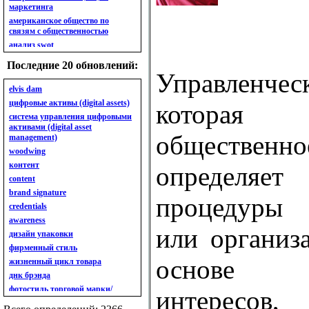
маркетинга
американское общество по
связям с общественностью
анализ swot
анализ безубыточности
Последние 20 обновлений:
анализ бизнес-портфеля
Управленче
анализ имиджа
elvis dam
анализ кластерный
цифровые активы (digital assets)
которая
анализ конкурентов
система управления цифровыми
активами (digital asset
анализ кросс-культурных
обществе
management)
особенностей
woodwing
анализ мак кинси «7s»
контент
анализ макросистемы
определяе
content
анализ маркетинговый
brand signature
анализ рынка
процедуры 
credentials
анализ ситуационный
awareness
анализ экспертный
или организ
индивидуальный
дизайн упаковки
анкета
фирменный стиль
ассортимент
основе о
жизненный цикл товара
ассортимент товарный.
днк брэнда
планирование товарного
фотостиль торговой марки/
интересов
ассортимента
линейки продукции
ассортимент. глубина