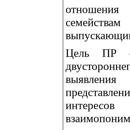
отношени
семейс
выпускающи
Цель ПР -
двусторонне
выявле
представле
интересов
взаимопоним