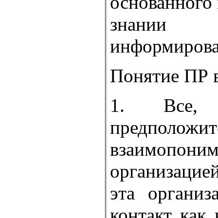
основанного 
знании
информирова
Понятие ПР в
1. Все,
предположит
взаимопон
организацие
эта организ
контакт как 