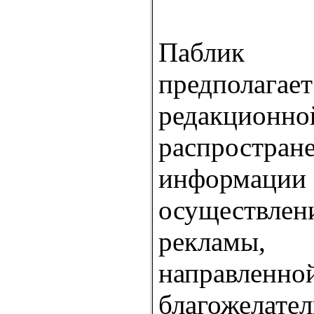
Паблик 
предполагае
редакционно
распростра
информа
осуществле
рекламы,
направленно
благожелател