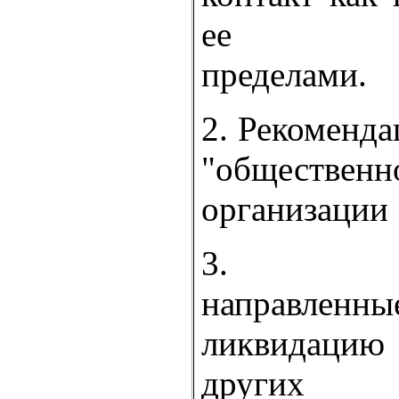
ее
пределами.
2. Рекоменд
"обществ
организации
3. Мер
направленны
ликвидаци
других 