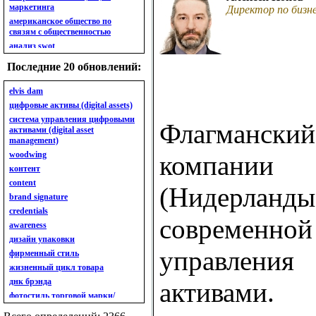
маркетинга
Директор по бизн
американское общество по
связям с общественностью
анализ swot
анализ безубыточности
Последние 20 обновлений:
анализ бизнес-портфеля
анализ имиджа
elvis dam
анализ кластерный
цифровые активы (digital assets)
анализ конкурентов
система управления цифровыми
Флагманс
активами (digital asset
анализ кросс-культурных
management)
особенностей
woodwing
анализ мак кинси «7s»
компа
контент
анализ макросистемы
content
анализ маркетинговый
(Нидерланд
brand signature
анализ рынка
credentials
анализ ситуационный
современ
awareness
анализ экспертный
индивидуальный
дизайн упаковки
анкета
управлен
фирменный стиль
ассортимент
жизненный цикл товара
ассортимент товарный.
днк брэнда
активами
планирование товарного
фотостиль торговой марки/
ассортимента
линейки продукции
ассортимент. глубина