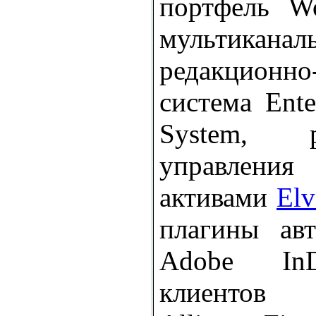
портфель W
мультиканал
редакционно-
система Ente
System, 
управлен
активами
El
плагины авт
Adobe InD
клиенто