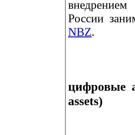
внедрение
России зани
NBZ
.
цифровые а
assets)