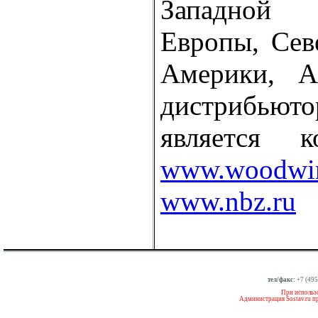
Западной
Европы, Се
Америки, А
дистрибьют
является 
www.woodwi
www.nbz.ru
тел/факс:
+7 (495
При использо
Администрация Sostav.ru п