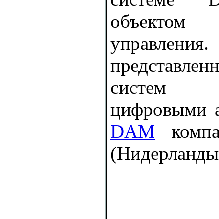
объектом
управлен
представле
систем 
цифровыми 
DAM
комп
(Нидерланды