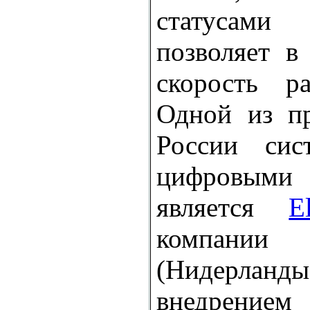
статусами
позволяет в
скорость р
Одной из пр
России сис
цифровым
является
E
компа
(Нидерланд
внедрение