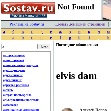
Реклама на Sostav.ru
Сделать домашней страницей
а
б
в
г
д
е
ж
з
и
к
л
м
a
b
c
d
e
f
g
h
i
j
k
Последние обновления:
авторское право
агент торговый
агентское вознаграждение
адаптация цены
elvis dam
адвер-гейминг
адвергейминг
адресная рассылка
активы
актуальность бренда
альтернативные носители
амбассадор
Алексей Попов
американская ассоциация