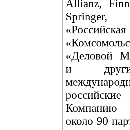
Allianz, Finn
Springer,
«Российс
«Комсомоль
«Деловой 
и други
междун
российск
Компанию 
около 90 пар