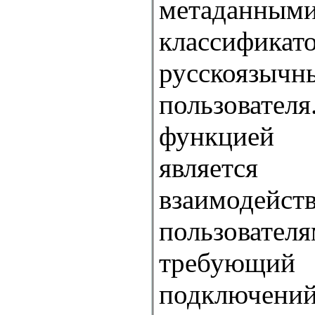
метаданны
классификат
русскоязыч
пользовател
функцие
являет
взаимодейст
пользов
требующий 
подключени