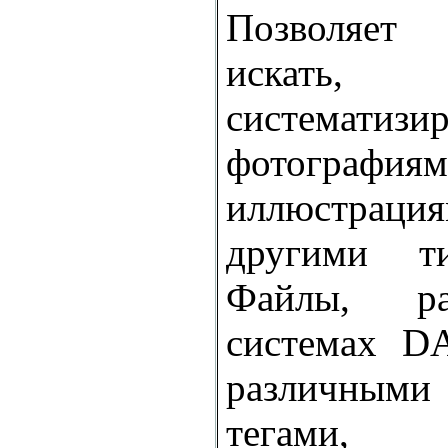
Позволяе
искать,
систематизир
фотографиям
иллюстрац
другими т
Файлы, р
системах D
различными
тегами, 