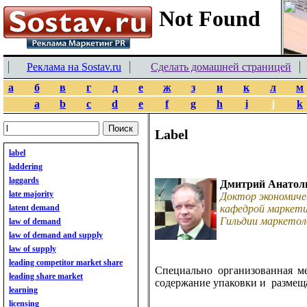
Реклама на Sostav.ru
Сделать домашней страницей
а
б
в
г
д
е
ж
з
и
к
л
м
a
b
c
d
e
f
g
h
i
j
k
Label
label
laddering
laggards
Дмитрий Анатол
late majority
Доктор экономиче
latent demand
кафедрой маркети
Гильдии маркетол
law of demand
law of demand and supply
law of supply
leading competitor market share
Специально организованная м
leading share market
содержание упаковки и размеща
learning
licensing