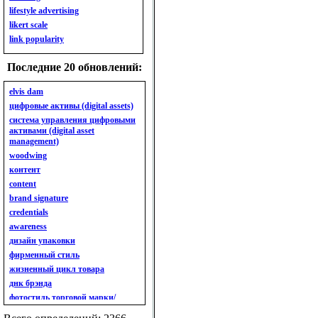
lifestyle advertising
likert scale
link popularity
llifestyle
Последние 20 обновлений:
lobbying
logo
elvis dam
looking–glass self
цифровые активы (digital assets)
low–involvement product
система управления цифровыми
loyalty
активами (digital asset
loyalty programs
management)
woodwing
контент
content
brand signature
credentials
awareness
дизайн упаковки
фирменный стиль
жизненный цикл товара
днк брэнда
фотостиль торговой марки/
линейки продукции