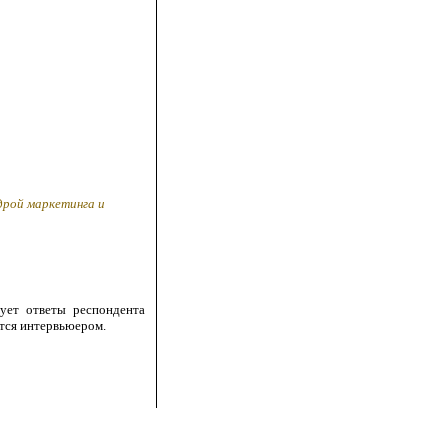
дрой маркетинга и
ует ответы респондента
ется интервьюером.