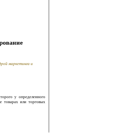
рование
дрой маркетинга и
оторого у определенного
ее товарах или торговых